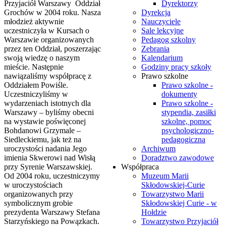
Przyjaciół Warszawy Oddział
Dyrektorzy
Grochów w 2004 roku. Nasza
Dyrekcja
młodzież aktywnie
Nauczyciele
uczestniczyła w Kursach o
Sale lekcyjne
Warszawie organizowanych
Pedagog szkolny
przez ten Oddział, poszerzając
Zebrania
swoją wiedzę o naszym
Kalendarium
mieście. Następnie
Godziny pracy szkoły
nawiązaliśmy współpracę z
Prawo szkolne
Oddziałem Powiśle.
Prawo szkolne -
Uczestniczyliśmy w
dokumenty
wydarzeniach istotnych dla
Prawo szkolne -
Warszawy – byliśmy obecni
stypendia, zasiłki
na wystawie poświęconej
szkolne, pomoc
Bohdanowi Grzymale –
psychologiczno-
Siedleckiemu, jak też na
pedagogiczna
uroczystości nadania Jego
Archiwum
imienia Skwerowi nad Wisłą
Doradztwo zawodowe
przy Syrenie Warszawskiej.
Współpraca
Od 2004 roku, uczestniczymy
Muzeum Marii
w uroczystościach
Skłodowskiej-Curie
organizowanych przy
Towarzystwo Marii
symbolicznym grobie
Skłodowskiej Curie - w
prezydenta Warszawy Stefana
Hołdzie
Starzyńskiego na Powązkach.
Towarzystwo Przyjaciół