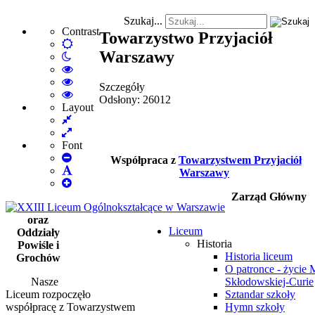
Szukaj...
Contrast
Towarzystwo Przyjaciół
Default
Warszawy
Night
mode
mode
High
Contrast
High
Szczegóły
Black
Contrast
High
Odsłony: 26012
White
Black
Contrast
Layout
Fixed
mode
Yellow
Yellow
layout
Wide
mode
Black
layout
mode
Font
Set
Współpraca z
Towarzystwem Przyjaciół
Smaller
Set
Warszawy
Font
Set
Default
Larger
Font
Zarząd Główny
Font
oraz
Liceum
Oddziały
Historia
Powiśle i
Historia liceum
Grochów
O patronce - życie 
Nasze
Skłodowskiej-Curie
Liceum rozpoczęło
Sztandar szkoły
współpracę z Towarzystwem
Hymn szkoły