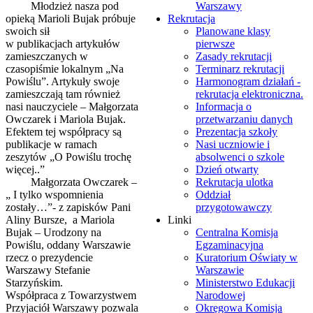
Młodzież nasza pod
Warszawy
opieką Marioli Bujak próbuje
Rekrutacja
swoich sił
Planowane klasy
w publikacjach artykułów
pierwsze
zamieszczanych w
Zasady rekrutacji
czasopiśmie lokalnym „Na
Terminarz rekrutacji
Powiślu”. Artykuły swoje
Harmonogram działań -
zamieszczają tam również
rekrutacja elektroniczna.
nasi nauczyciele – Małgorzata
Informacja o
Owczarek i Mariola Bujak.
przetwarzaniu danych
Efektem tej współpracy są
Prezentacja szkoły
publikacje w ramach
Nasi uczniowie i
zeszytów „O Powiślu trochę
absolwenci o szkole
więcej..”
Dzień otwarty
Małgorzata Owczarek –
Rekrutacja ulotka
„ I tylko wspomnienia
Oddział
zostały…”- z zapisków Pani
przygotowawczy
Aliny Bursze, a Mariola
Linki
Bujak – Urodzony na
Centralna Komisja
Powiślu, oddany Warszawie
Egzaminacyjna
rzecz o prezydencie
Kuratorium Oświaty w
Warszawy Stefanie
Warszawie
Starzyńskim.
Ministerstwo Edukacji
Współpraca z Towarzystwem
Narodowej
Przyjaciół Warszawy pozwala
Okręgowa Komisja