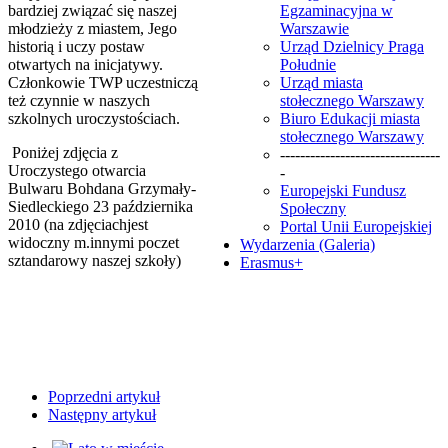
bardziej związać się naszej
Egzaminacyjna w
młodzieży z miastem, Jego
Warszawie
historią i uczy postaw
Urząd Dzielnicy Praga
otwartych na inicjatywy.
Południe
Członkowie TWP uczestniczą
Urząd miasta
też czynnie w naszych
stołecznego Warszawy
szkolnych uroczystościach.
Biuro Edukacji miasta
stołecznego Warszawy
Poniżej zdjęcia z
--------------------------------
Uroczystego otwarcia
-
Bulwaru Bohdana Grzymały-
Europejski Fundusz
Siedleckiego 23 października
Społeczny
2010 (na zdjęciachjest
Portal Unii Europejskiej
widoczny m.innymi poczet
Wydarzenia (Galeria)
sztandarowy naszej szkoły)
Erasmus+
Poprzedni artykuł
Następny artykuł