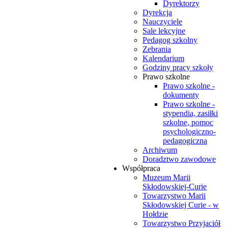
Dyrektorzy
Dyrekcja
Nauczyciele
Sale lekcyjne
Pedagog szkolny
Zebrania
Kalendarium
Godziny pracy szkoły
Prawo szkolne
Prawo szkolne -
dokumenty
Prawo szkolne -
stypendia, zasiłki
szkolne, pomoc
psychologiczno-
pedagogiczna
Archiwum
Doradztwo zawodowe
Współpraca
Muzeum Marii
Skłodowskiej-Curie
Towarzystwo Marii
Skłodowskiej Curie - w
Hołdzie
Towarzystwo Przyjaciół