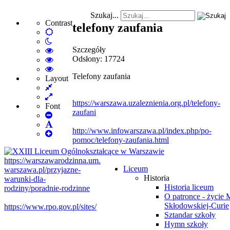
Szukaj...
Contrast
telefony zaufania
Default
Night
mode
Szczegóły
mode
High
Odsłony: 17724
Contrast
High
Black
Contrast
High
Telefony zaufania
White
Black
Contrast
Layout
Fixed
mode
Yellow
Yellow
layout
Wide
mode
Black
https://warszawa.uzaleznienia.
org.pl/telefony-
layout
mode
Font
zaufani
Set
Smaller
Set
http://www.infowarszawa.pl/
index.php/po-
Font
Set
Default
pomoc/telefony-
zaufania.html
Larger
Font
Font
https://warszawarodzinna.um.
Liceum
warszawa.pl/przyjazne-
Historia
warunki-
dla-
Historia liceum
rodziny/poradnie-rodzinne
O patronce - życie 
Skłodowskiej-Curie
https://www.rpo.gov.pl/sites/
Sztandar szkoły
Hymn szkoły