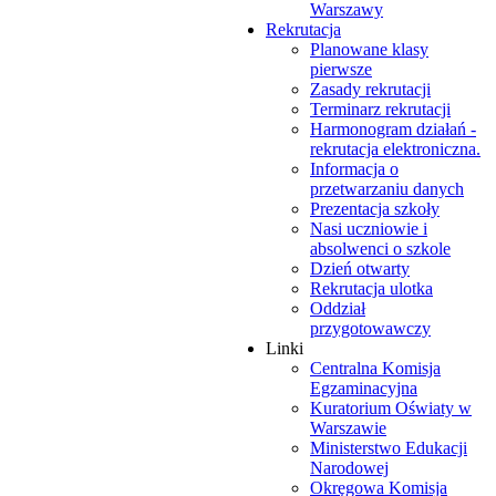
Warszawy
Rekrutacja
Planowane klasy
pierwsze
Zasady rekrutacji
Terminarz rekrutacji
Harmonogram działań -
rekrutacja elektroniczna.
Informacja o
przetwarzaniu danych
Prezentacja szkoły
Nasi uczniowie i
absolwenci o szkole
Dzień otwarty
Rekrutacja ulotka
Oddział
przygotowawczy
Linki
Centralna Komisja
Egzaminacyjna
Kuratorium Oświaty w
Warszawie
Ministerstwo Edukacji
Narodowej
Okręgowa Komisja