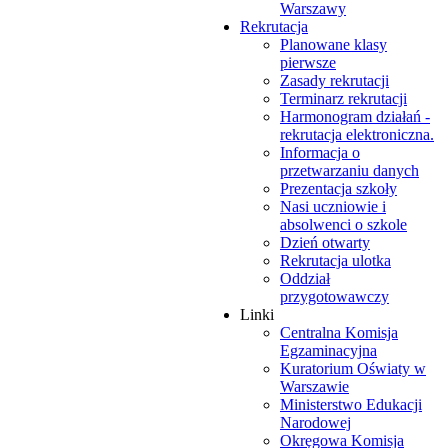
Warszawy
Rekrutacja
Planowane klasy
pierwsze
Zasady rekrutacji
Terminarz rekrutacji
Harmonogram działań -
rekrutacja elektroniczna.
Informacja o
przetwarzaniu danych
Prezentacja szkoły
Nasi uczniowie i
absolwenci o szkole
Dzień otwarty
Rekrutacja ulotka
Oddział
przygotowawczy
Linki
Centralna Komisja
Egzaminacyjna
Kuratorium Oświaty w
Warszawie
Ministerstwo Edukacji
Narodowej
Okręgowa Komisja