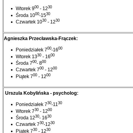
00
30
Wtorek 9
- 12
00
30
Środa 10
-15
30
30
Czwartek 10
- 12
Agnieszka Przecławska-Frączek:
00
00
Poniedziałek 7
-16
30
00
Wtorek 13
- 16
00
00
Środa 7
- 8
00
00
Czwartek 7
- 12
00
00
Piątek 7
- 12
Urszula Kobylińska - psycholog:
30
30
Poniedziałek 7
-11
30
00
Wtorek 7
- 12
30
30
Środa 12
- 16
30
30
Czwartek 7
-12
30
30
Piątek 7
- 12