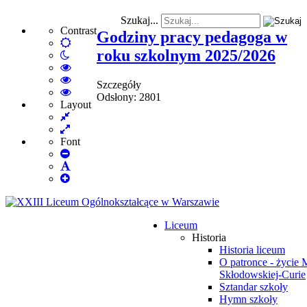
Szukaj...
Contrast
Godziny pracy pedagoga w
Default
roku szkolnym 2025/2026
Night
mode
mode
High
Contrast
High
Szczegóły
Black
Contrast
High
Odsłony: 2801
White
Black
Contrast
Layout
Fixed
mode
Yellow
Yellow
layout
Wide
mode
Black
layout
mode
Font
Set
Smaller
Set
Font
Set
Default
Larger
Font
Font
Liceum
Historia
Historia liceum
O patronce - życie 
Skłodowskiej-Curie
Sztandar szkoły
Hymn szkoły