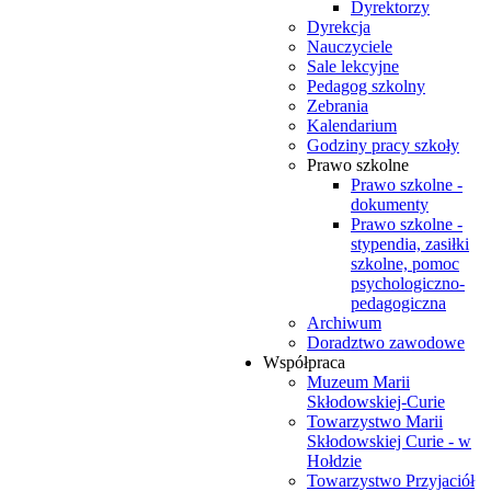
Dyrektorzy
Dyrekcja
Nauczyciele
Sale lekcyjne
Pedagog szkolny
Zebrania
Kalendarium
Godziny pracy szkoły
Prawo szkolne
Prawo szkolne -
dokumenty
Prawo szkolne -
stypendia, zasiłki
szkolne, pomoc
psychologiczno-
pedagogiczna
Archiwum
Doradztwo zawodowe
Współpraca
Muzeum Marii
Skłodowskiej-Curie
Towarzystwo Marii
Skłodowskiej Curie - w
Hołdzie
Towarzystwo Przyjaciół