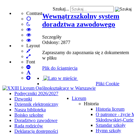
Szukaj...
Contrast
Wewnątrzszkolny system
Default
doradztwa zawodowego
Night
mode
mode
High
Contrast
High
Szczegóły
Black
Contrast
High
Odsłony: 2877
White
Black
Contrast
Layout
Fixed
mode
Yellow
Yellow
Zapraszamy do zapoznania się z dokumentem
layout
Wide
mode
Black
w pliku
layout
mode
Font
Set
Plik do ściągnięcia
Smaller
Set
Font
Set
Default
Larger
Font
Pliki Cookie
Font
Podręczniki 2026/2027
Liceum
Dzwonki
Historia
Dziennik elektroniczny
Historia liceum
Nasza biblioteka
O patronce - życie 
Boisko szkolne
Skłodowskiej-Curie
Doradztwo zawodowe
Sztandar szkoły
Rada rodziców
Hymn szkoły
Deklaracja dostępności