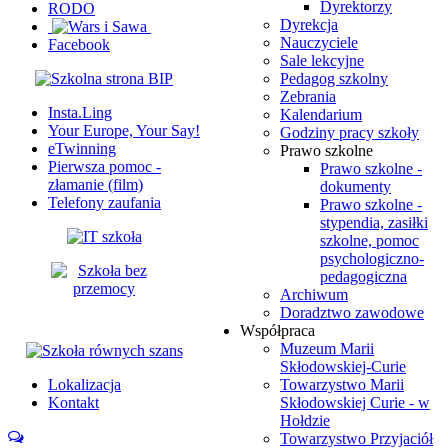
Dyrektorzy
RODO
Dyrekcja
Nauczyciele
Facebook
Sale lekcyjne
Pedagog szkolny
Zebrania
Insta.Ling
Kalendarium
Your Europe, Your Say!
Godziny pracy szkoły
eTwinning
Prawo szkolne
Pierwsza pomoc -
Prawo szkolne -
złamanie (film)
dokumenty
Telefony zaufania
Prawo szkolne -
stypendia, zasiłki
szkolne, pomoc
psychologiczno-
pedagogiczna
Archiwum
Doradztwo zawodowe
Współpraca
Muzeum Marii
Skłodowskiej-Curie
Lokalizacja
Towarzystwo Marii
Kontakt
Skłodowskiej Curie - w
Hołdzie
Towarzystwo Przyjaciół