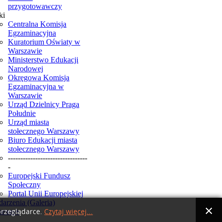
przygotowawczy
ki
Centralna Komisja
Egzaminacyjna
Kuratorium Oświaty w
Warszawie
Ministerstwo Edukacji
Narodowej
Okręgowa Komisja
Egzaminacyjna w
Warszawie
Urząd Dzielnicy Praga
Południe
Urząd miasta
stołecznego Warszawy
Biuro Edukacji miasta
stołecznego Warszawy
--------------------------------
-
Europejski Fundusz
Społeczny
Portal Unii Europejskiej
arzenia (Galeria)
smus+
przeglądarce.
Czytaj więcej...