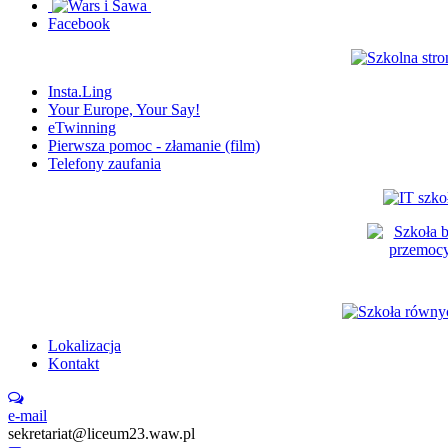
Facebook
Insta.Ling
Your Europe, Your Say!
eTwinning
Pierwsza pomoc - złamanie (film)
Telefony zaufania
Lokalizacja
Kontakt
e-mail
sekretariat@liceum23.waw.pl