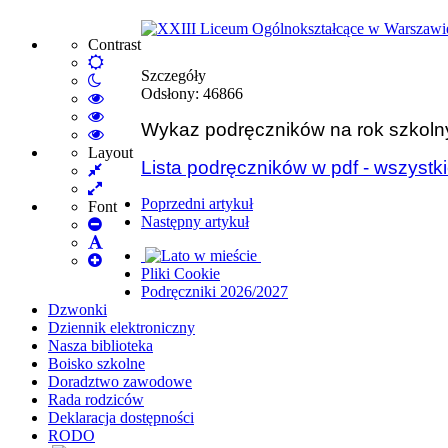
Contrast
Default
Szczegóły
Night
mode
Odsłony: 46866
mode
High
Contrast
High
Wykaz podręczników na rok szkoln
Black
Contrast
High
White
Black
Contrast
Layout
Lista podręczników w pdf - wszystki
Fixed
mode
Yellow
Yellow
layout
Wide
mode
Black
Poprzedni artykuł
layout
mode
Font
Następny artykuł
Set
Smaller
Set
Font
Set
Default
Pliki Cookie
Larger
Font
Podręczniki 2026/2027
Font
Dzwonki
Dziennik elektroniczny
Nasza biblioteka
Boisko szkolne
Doradztwo zawodowe
Rada rodziców
Deklaracja dostępności
RODO