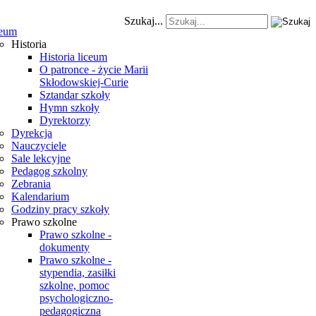
Szukaj...
eum
Historia
Historia liceum
O patronce - życie Marii
Skłodowskiej-Curie
Sztandar szkoły
Hymn szkoły
Dyrektorzy
Dyrekcja
Nauczyciele
Sale lekcyjne
Pedagog szkolny
Zebrania
Kalendarium
Godziny pracy szkoły
Prawo szkolne
Prawo szkolne -
dokumenty
Prawo szkolne -
stypendia, zasiłki
szkolne, pomoc
psychologiczno-
pedagogiczna