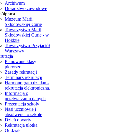
Archiwum
Doradztwo zawodowe
ółpraca
Muzeum Marii
Skłodowskiej-Curie
Towarzystwo Marii
Skłodowskiej Curie - w
Hołdzie
Towarzystwo Przyjaciół
Warszawy
rutacja
Planowane klasy
pierwsze
Zasady rekrutacji
Terminarz rekrutacji
Harmonogram działań -
rekrutacja elektroniczna.
Informacja o
przetwarzaniu danych
Prezentacja szkoły
Nasi uczniowie i
absolwenci o szkole
Dzień otwarty
Rekrutacja ulotka
Oddział