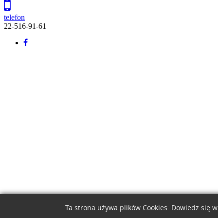
telefon
22-516-91-61
Back
to
top
Ta strona używa plików Cookies. Dowiedz się w