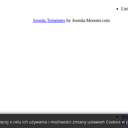
Lin
Joomla Templates
by Joomla-Monster.com
Wyd
Era
ięcej o celu ich używania i możliwości zmiany ustawień Cookies w 