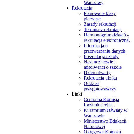
Warszawy
Rekrutacja
Planowane klasy
pierwsze
Zasady rekrutacji
Terminarz rekrutacji
Harmonogram działań -
rekrutacja elektroniczna.
Informacja o
przetwarzaniu danych
Prezentacja szkoły
Nasi uczniowie i
absolwenci o szkole
Dzień otwarty
Rekrutacja ulotka
Oddział
przygotowawczy
Linki
Centralna Komisja
Egzaminacyjna
Kuratorium Oświaty w
Warszawie
Ministerstwo Edukacji
Narodowej
Okręgowa Komisja