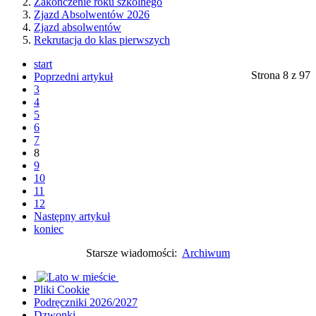
Zakończenie roku szkolnego
Zjazd Absolwentów 2026
Zjazd absolwentów
Rekrutacja do klas pierwszych
start
Strona 8 z 97
Poprzedni artykuł
3
4
5
6
7
8
9
10
11
12
Następny artykuł
koniec
Starsze wiadomości:
Archiwum
Pliki Cookie
Podręczniki 2026/2027
Dzwonki