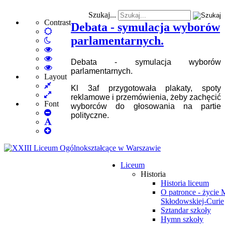
Szukaj...
Contrast
Debata - symulacja wyborów
Default
parlamentarnych.
Night
mode
mode
High
Contrast
High
Debata - symulacja wyborów
Black
Contrast
High
parlamentarnych.
White
Black
Contrast
Layout
Fixed
mode
Yellow
Yellow
Kl 3af przygotowała plakaty, spoty
layout
Wide
mode
Black
reklamowe i przemówienia, żeby zachęcić
layout
mode
Font
wyborców do głosowania na partie
Set
polityczne.
Smaller
Set
Font
Set
Default
Larger
Font
Font
Liceum
Historia
Historia liceum
O patronce - życie 
Skłodowskiej-Curie
Sztandar szkoły
Hymn szkoły