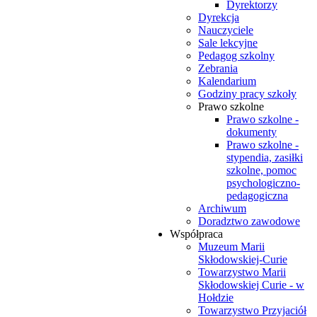
Dyrektorzy
Dyrekcja
Nauczyciele
Sale lekcyjne
Pedagog szkolny
Zebrania
Kalendarium
Godziny pracy szkoły
Prawo szkolne
Prawo szkolne -
dokumenty
Prawo szkolne -
stypendia, zasiłki
szkolne, pomoc
psychologiczno-
pedagogiczna
Archiwum
Doradztwo zawodowe
Współpraca
Muzeum Marii
Skłodowskiej-Curie
Towarzystwo Marii
Skłodowskiej Curie - w
Hołdzie
Towarzystwo Przyjaciół