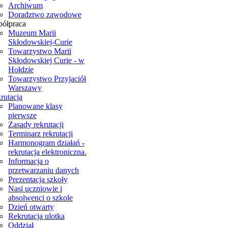
Archiwum
Doradztwo zawodowe
ółpraca
Muzeum Marii
Skłodowskiej-Curie
Towarzystwo Marii
Skłodowskiej Curie - w
Hołdzie
Towarzystwo Przyjaciół
Warszawy
rutacja
Planowane klasy
pierwsze
Zasady rekrutacji
Terminarz rekrutacji
Harmonogram działań -
rekrutacja elektroniczna.
Informacja o
przetwarzaniu danych
Prezentacja szkoły
Nasi uczniowie i
absolwenci o szkole
Dzień otwarty
Rekrutacja ulotka
Oddział