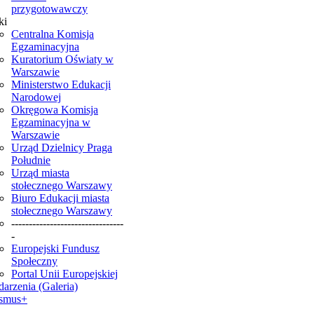
przygotowawczy
ki
Centralna Komisja
Egzaminacyjna
Kuratorium Oświaty w
Warszawie
Ministerstwo Edukacji
Narodowej
Okręgowa Komisja
Egzaminacyjna w
Warszawie
Urząd Dzielnicy Praga
Południe
Urząd miasta
stołecznego Warszawy
Biuro Edukacji miasta
stołecznego Warszawy
--------------------------------
-
Europejski Fundusz
Społeczny
Portal Unii Europejskiej
arzenia (Galeria)
smus+