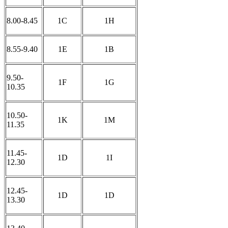
8.00-8.45
1C
1H
8.55-9.40
1E
1B
9.50-
1F
1G
10.35
10.50-
1K
1M
11.35
11.45-
1D
1I
12.30
12.45-
1D
1D
13.30