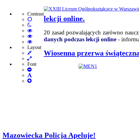
Contrast
lekcji online.
Default
Night
mode
mode
High
20 zasad pozwalających zarówno naucz
Contrast
High
danych podczas lekcji online
- infor
Black
Contrast
High
White
Black
Contrast
Layout
Wiosenna przerwa świąteczna
Fixed
mode
Yellow
Yellow
layout
Wide
mode
Black
layout
mode
Font
Set
Smaller
Set
Font
Set
Default
Larger
Font
Font
Mazowiecka Policja Apeluje!