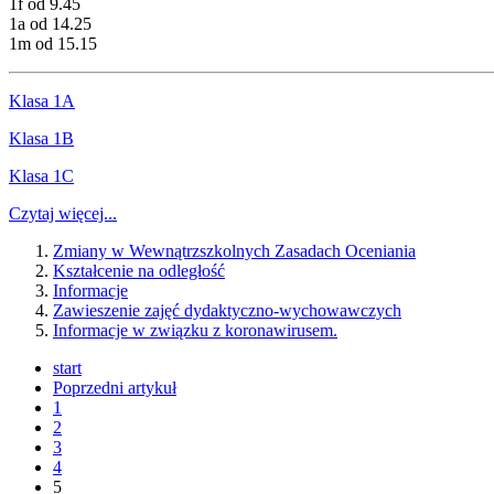
1f od 9.45
1a od 14.25
1m od 15.15
Klasa 1A
Klasa 1B
Klasa 1C
Czytaj więcej...
Zmiany w Wewnątrzszkolnych Zasadach Oceniania
Kształcenie na odległość
Informacje
Zawieszenie zajęć dydaktyczno-wychowawczych
Informacje w związku z koronawirusem.
start
Poprzedni artykuł
1
2
3
4
5