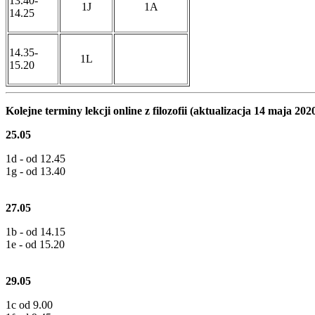
13.40-
1J
1A
14.25
14.35-
1L
15.20
Kolejne terminy lekcji online z filozofii (aktualizacja 14 maja 2020
25.05
1d - od 12.45
1g - od 13.40
27.05
1b - od 14.15
1e - od 15.20
29.05
1c od 9.00