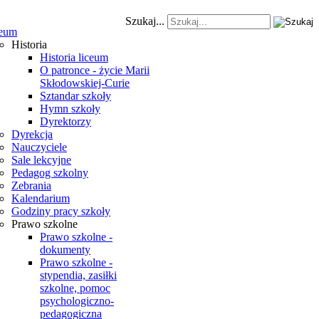
Szukaj...
eum
Historia
Historia liceum
O patronce - życie Marii
Skłodowskiej-Curie
Sztandar szkoły
Hymn szkoły
Dyrektorzy
Dyrekcja
Nauczyciele
Sale lekcyjne
Pedagog szkolny
Zebrania
Kalendarium
Godziny pracy szkoły
Prawo szkolne
Prawo szkolne -
dokumenty
Prawo szkolne -
stypendia, zasiłki
szkolne, pomoc
psychologiczno-
pedagogiczna