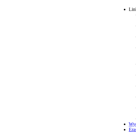
Lin
Wyd
Era