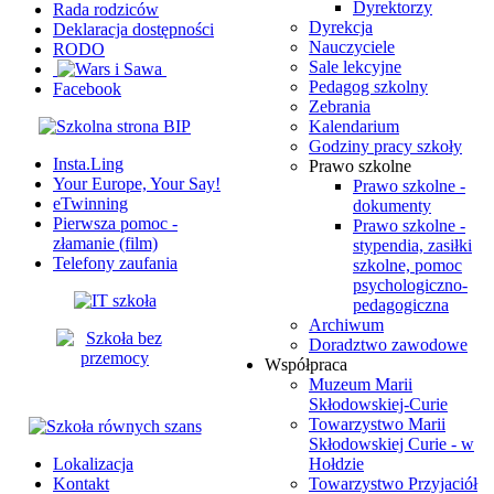
Dyrektorzy
Rada rodziców
Dyrekcja
Deklaracja dostępności
Nauczyciele
RODO
Sale lekcyjne
Pedagog szkolny
Facebook
Zebrania
Kalendarium
Godziny pracy szkoły
Insta.Ling
Prawo szkolne
Your Europe, Your Say!
Prawo szkolne -
eTwinning
dokumenty
Pierwsza pomoc -
Prawo szkolne -
złamanie (film)
stypendia, zasiłki
Telefony zaufania
szkolne, pomoc
psychologiczno-
pedagogiczna
Archiwum
Doradztwo zawodowe
Współpraca
Muzeum Marii
Skłodowskiej-Curie
Towarzystwo Marii
Skłodowskiej Curie - w
Lokalizacja
Hołdzie
Kontakt
Towarzystwo Przyjaciół