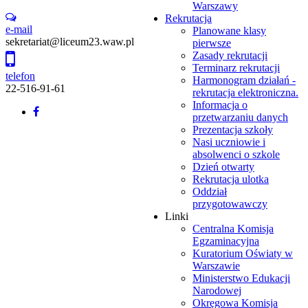
Warszawy
Rekrutacja
e-mail
Planowane klasy
sekretariat@liceum23.waw.pl
pierwsze
Zasady rekrutacji
Terminarz rekrutacji
telefon
Harmonogram działań -
22-516-91-61
rekrutacja elektroniczna.
Informacja o
Back
przetwarzaniu danych
to
Prezentacja szkoły
top
Nasi uczniowie i
absolwenci o szkole
Dzień otwarty
Rekrutacja ulotka
Oddział
przygotowawczy
Linki
Centralna Komisja
Egzaminacyjna
Kuratorium Oświaty w
Warszawie
Ministerstwo Edukacji
Narodowej
Okręgowa Komisja