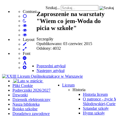
Szukaj...
Contrast
Zaproszenie na warsztaty
Default
"Wiem co jem-Woda do
Night
mode
mode
High
picia w szkole"
Contrast
High
Black
Contrast
High
Szczegóły
White
Black
Contrast
Layout
Opublikowano: 03 czerwiec 2015
Fixed
mode
Yellow
Yellow
Odsłony: 4032
layout
Wide
mode
Black
layout
mode
Font
Set
Smaller
Set
Poprzedni artykuł
Font
Set
Default
Następny artykuł
Larger
Font
Font
Liceum
Pliki Cookie
Historia
Podręczniki 2026/2027
Historia liceum
Dzwonki
O patronce - życie 
Dziennik elektroniczny
Skłodowskiej-Curie
Nasza biblioteka
Sztandar szkoły
Boisko szkolne
Hymn szkoły
Doradztwo zawodowe