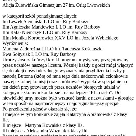
Alicja Żurawińska Gimnazjum 27 im. Orląt Lwowskich
w kategorii szkół ponadgimnazjalnych:
Im Leszek Siemiński L LO im. Ruy Barbosy
IIm Agnieszka Markiewicz L LO im. Ruy Barbosy
IIm Rafał Niemczyk L LO im. Ruy Barbosy
IIIm Monika Korporowicz XXV LO im. Józefa Wybickiego
Wyróżnienia:
Marlena Zadorożna LI LO im. Tadeusza Kościuszki
Ewa Sołtysiak L LO im. Ruy Barbosy
Uroczystość zakończył krótki program artystyczny przygotowany
przez uczniów naszego liceum. Pózniej każdy z gości mógł włączyć
się do akcji doświadczalnego wyznaczania przybliżenia liczby pi
metodą Buttona (którą od rana tego dnia nadzorowali członkowie
naszej szkolnej komisji) oraz spróbować wypieków specjalnie na
ten dzień przygotowanych przez uczniów biorących udział w
kolejnym szkolnym konkursie - na najlepsze "PI - ciasto". Do
niewielkiej urny można było wrzucać kartki z nazwiskami - głosując
w ten sposób na najsmaczniejszy i najoryginalniejszy specjał.
Po przeliczeniu głosów okazało się, że:
I miejsce w tym konkursie zajęła Katarzyna Abramowska z klasy
IIe,
II miejsce - Martyna Kowalska z klasy IIa,
III miejsce - Aleksandra Wozniak z klasy IId.