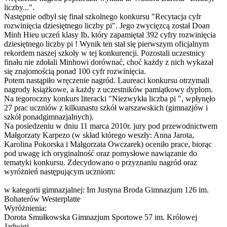
liczby...".
Następnie odbył się finał szkolnego konkursu "Recytacja cyfr
rozwinięcia dziesiętnego liczby pi". Jego zwycięzcą został Doan
Minh Hieu uczeń klasy Ib, który zapamiętał 392 cyfry rozwinięcia
dziesiętnego liczby pi ! Wynik ten stał się pierwszym oficjalnym
rekordem naszej szkoły w tej konkurencji. Pozostali uczestnicy
finału nie zdołali Minhowi dorównać, choć każdy z nich wykazał
się znajomością ponad 100 cyfr rozwinięcia.
Potem nastąpiło wręczenie nagród. Laureaci konkursu otrzymali
nagrody książkowe, a każdy z uczestników pamiątkowy dyplom.
Na tegoroczny konkurs literacki "Niezwykła liczba pi ", wpłynęło
27 prac uczniów z kilkunastu szkół warszawskich (gimnazjów i
szkół ponadgimnazjalnych).
Na posiedzeniu w dniu 11 marca 2010r. jury pod przewodnictwem
Małgorzaty Karpezo (w skład którego weszły: Anna Jarota,
Karolina Pokorska i Małgorzata Owczarek) oceniło prace, biorąc
pod uwagę ich oryginalność oraz pomysłowe nawiązanie do
tematyki konkursu. Zdecydowano o przyznaniu nagród oraz
wyróżnień następującym uczniom:
w kategorii gimnazjalnej: Im Justyna Broda Gimnazjum 126 im.
Bohaterów Westerplatte
Wyróżnienia:
Dorota Smułkowska Gimnazjum Sportowe 57 im. Królowej
Jadwigi