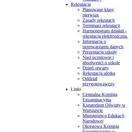
Rekrutacja
Planowane klasy
pierwsze
Zasady rekrutacji
Terminarz rekrutacji
Harmonogram działań -
rekrutacja elektroniczna.
Informacja o
przetwarzaniu danych
Prezentacja szkoły
Nasi uczniowie i
absolwenci o szkole
Dzień otwarty
Rekrutacja ulotka
Oddział
przygotowawczy
Linki
Centralna Komisja
Egzaminacyjna
Kuratorium Oświaty w
Warszawie
Ministerstwo Edukacji
Narodowej
Okręgowa Komisja
Egzaminacyjna w