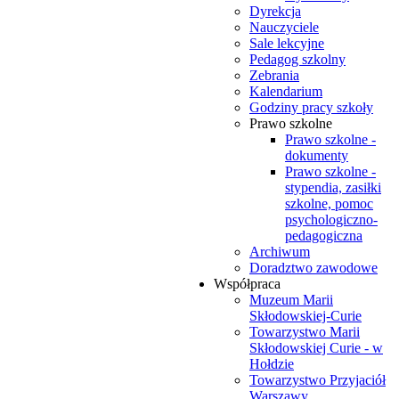
Dyrekcja
Nauczyciele
Sale lekcyjne
Pedagog szkolny
Zebrania
Kalendarium
Godziny pracy szkoły
Prawo szkolne
Prawo szkolne -
dokumenty
Prawo szkolne -
stypendia, zasiłki
szkolne, pomoc
psychologiczno-
pedagogiczna
Archiwum
Doradztwo zawodowe
Współpraca
Muzeum Marii
Skłodowskiej-Curie
Towarzystwo Marii
Skłodowskiej Curie - w
Hołdzie
Towarzystwo Przyjaciół
Warszawy