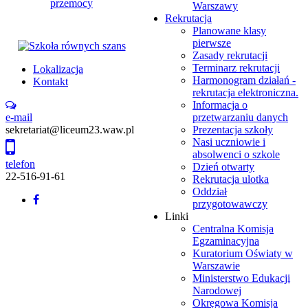
Warszawy
Rekrutacja
Planowane klasy
pierwsze
Zasady rekrutacji
Terminarz rekrutacji
Lokalizacja
Harmonogram działań -
Kontakt
rekrutacja elektroniczna.
Informacja o
e-mail
przetwarzaniu danych
sekretariat@liceum23.waw.pl
Prezentacja szkoły
Nasi uczniowie i
absolwenci o szkole
telefon
Dzień otwarty
22-516-91-61
Rekrutacja ulotka
Oddział
Back
przygotowawczy
to
Linki
top
Centralna Komisja
Egzaminacyjna
Kuratorium Oświaty w
Warszawie
Ministerstwo Edukacji
Narodowej
Okręgowa Komisja