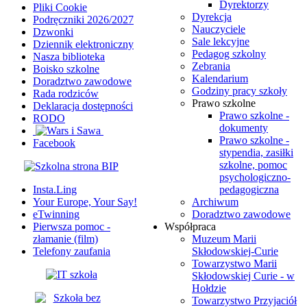
Dyrektorzy
Pliki Cookie
Dyrekcja
Podręczniki 2026/2027
Nauczyciele
Dzwonki
Sale lekcyjne
Dziennik elektroniczny
Pedagog szkolny
Nasza biblioteka
Zebrania
Boisko szkolne
Kalendarium
Doradztwo zawodowe
Godziny pracy szkoły
Rada rodziców
Prawo szkolne
Deklaracja dostępności
Prawo szkolne -
RODO
dokumenty
Prawo szkolne -
Facebook
stypendia, zasiłki
szkolne, pomoc
psychologiczno-
Insta.Ling
pedagogiczna
Your Europe, Your Say!
Archiwum
eTwinning
Doradztwo zawodowe
Pierwsza pomoc -
Współpraca
złamanie (film)
Muzeum Marii
Telefony zaufania
Skłodowskiej-Curie
Towarzystwo Marii
Skłodowskiej Curie - w
Hołdzie
Towarzystwo Przyjaciół