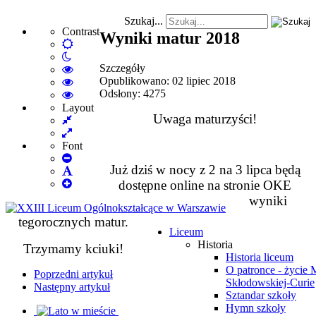
Szukaj...
Contrast
Wyniki matur 2018
Default
Night
mode
Szczegóły
mode
High
Opublikowano: 02 lipiec 2018
Contrast
High
Odsłony: 4275
Black
Contrast
High
White
Black
Contrast
Layout
Uwaga maturzyści!
Fixed
mode
Yellow
Yellow
layout
Wide
mode
Black
layout
mode
Font
Set
Już dziś w nocy z 2 na 3 lipca będą
Smaller
Set
Font
Set
Default
dostępne online na stronie OKE
Larger
Font
wyniki
Font
tegorocznych matur.
Liceum
Historia
Trzymamy kciuki!
Historia liceum
O patronce - życie 
Poprzedni artykuł
Skłodowskiej-Curie
Następny artykuł
Sztandar szkoły
Hymn szkoły