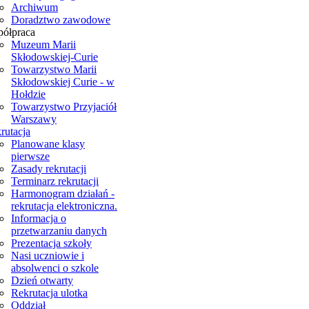
Archiwum
Doradztwo zawodowe
ółpraca
Muzeum Marii
Skłodowskiej-Curie
Towarzystwo Marii
Skłodowskiej Curie - w
Hołdzie
Towarzystwo Przyjaciół
Warszawy
rutacja
Planowane klasy
pierwsze
Zasady rekrutacji
Terminarz rekrutacji
Harmonogram działań -
rekrutacja elektroniczna.
Informacja o
przetwarzaniu danych
Prezentacja szkoły
Nasi uczniowie i
absolwenci o szkole
Dzień otwarty
Rekrutacja ulotka
Oddział