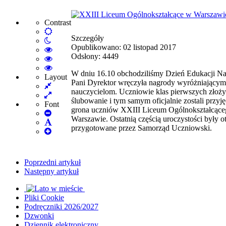
Contrast
Default
Szczegóły
Night
mode
Opublikowano: 02 listopad 2017
mode
High
Odsłony: 4449
Contrast
High
Black
Contrast
High
W dniu 16.10 obchodziliśmy Dzień Edukacji N
White
Black
Contrast
Layout
Pani Dyrektor wręczyła nagrody wyróżniającym
Fixed
mode
Yellow
Yellow
nauczycielom. Uczniowie klas pierwszych złoży
layout
Wide
mode
Black
ślubowanie i tym samym oficjalnie zostali przyję
layout
mode
Font
grona uczniów XXIII Liceum Ogólnokształcąc
Set
Warszawie. Ostatnią częścią uroczystości były o
Smaller
Set
przygotowane przez Samorząd Uczniowski.
Font
Set
Default
Larger
Font
Font
Poprzedni artykuł
Następny artykuł
Pliki Cookie
Podręczniki 2026/2027
Dzwonki
Dziennik elektroniczny