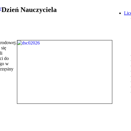
Dzień Nauczyciela
Lic
arodowej.
 się
li
ci do
ego w
trzęsiny