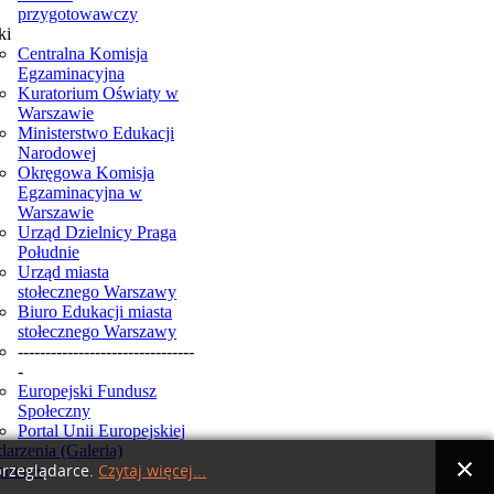
przygotowawczy
ki
Centralna Komisja
Egzaminacyjna
Kuratorium Oświaty w
Warszawie
Ministerstwo Edukacji
Narodowej
Okręgowa Komisja
Egzaminacyjna w
Warszawie
Urząd Dzielnicy Praga
Południe
Urząd miasta
stołecznego Warszawy
Biuro Edukacji miasta
stołecznego Warszawy
--------------------------------
-
Europejski Fundusz
Społeczny
Portal Unii Europejskiej
arzenia (Galeria)
smus+
przeglądarce.
Czytaj więcej...