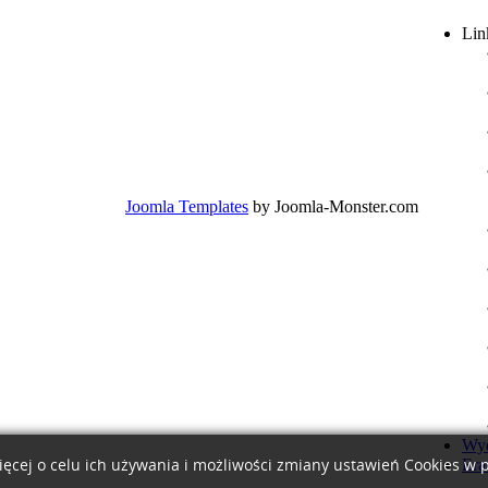
Lin
Joomla Templates
by Joomla-Monster.com
Wyd
Era
ięcej o celu ich używania i możliwości zmiany ustawień Cookies w 