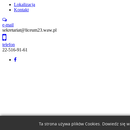
Lokalizacja
Kontakt
e-mail
sekretariat@liceum23.waw.pl
telefon
22-516-91-61
Back
to
top
Ta strona używa plików Cookies. Dowiedz się w