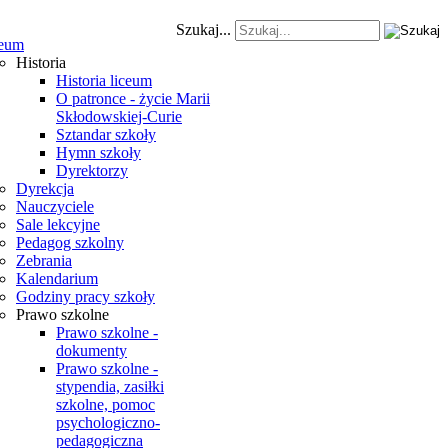
Szukaj...
eum
Historia
Historia liceum
O patronce - życie Marii
Skłodowskiej-Curie
Sztandar szkoły
Hymn szkoły
Dyrektorzy
Dyrekcja
Nauczyciele
Sale lekcyjne
Pedagog szkolny
Zebrania
Kalendarium
Godziny pracy szkoły
Prawo szkolne
Prawo szkolne -
dokumenty
Prawo szkolne -
stypendia, zasiłki
szkolne, pomoc
psychologiczno-
pedagogiczna