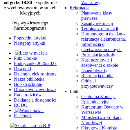
od godz. 18.30 -
spotkanie
Warszawy
z wychowawcami w salach
Rekrutacja
lekcyjnych
Planowane klasy
pierwsze
(wg wywieszonego
Zasady rekrutacji
harmonogramu)
Terminarz rekrutacji
Harmonogram działań -
Poprzedni artykuł
rekrutacja elektroniczna.
Następny artykuł
Informacja o
przetwarzaniu danych
Prezentacja szkoły
Pliki Cookie
Nasi uczniowie i
Podręczniki 2026/2027
absolwenci o szkole
Dzwonki
Dzień otwarty
Dziennik elektroniczny
Rekrutacja ulotka
Nasza biblioteka
Oddział
Boisko szkolne
przygotowawczy
Doradztwo zawodowe
Linki
Rada rodziców
Centralna Komisja
Deklaracja dostępności
Egzaminacyjna
RODO
Kuratorium Oświaty w
Warszawie
Facebook
Ministerstwo Edukacji
Narodowej
Okręgowa Komisja