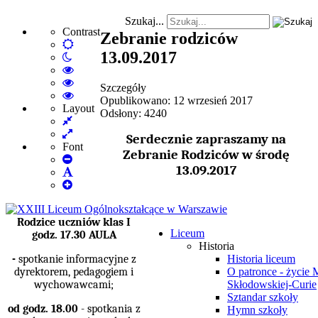
Szukaj...
Contrast
Zebranie rodziców
Default
13.09.2017
Night
mode
mode
High
Contrast
High
Szczegóły
Black
Contrast
High
Opublikowano: 12 wrzesień 2017
White
Black
Contrast
Layout
Odsłony: 4240
Fixed
mode
Yellow
Yellow
layout
Wide
mode
Black
Serdecznie zapraszamy na
layout
mode
Font
Zebranie Rodziców w środę
Set
13.09.2017
Smaller
Set
Font
Set
Default
Larger
Font
Font
Rodzice uczniów klas I
Liceum
godz. 17.30 AULA
Historia
-
spotkanie informacyjne z
Historia liceum
dyrektorem, pedagogiem i
O patronce - życie 
wychowawcami;
Skłodowskiej-Curie
Sztandar szkoły
od godz. 18.00
- spotkania z
Hymn szkoły