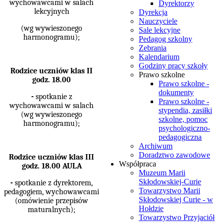
wychowawcami w salach
Dyrektorzy
lekcyjnych
Dyrekcja
Nauczyciele
(wg wywieszonego
Sale lekcyjne
harmonogramu);
Pedagog szkolny
Zebrania
Kalendarium
Godziny pracy szkoły
Rodzice uczniów klas II
Prawo szkolne
godz. 18.00
Prawo szkolne -
dokumenty
-
spotkanie z
Prawo szkolne -
wychowawcami w salach
stypendia, zasiłki
(wg wywieszonego
szkolne, pomoc
harmonogramu);
psychologiczno-
pedagogiczna
Archiwum
Doradztwo zawodowe
Rodzice uczniów klas III
Współpraca
godz. 18.00 AULA
Muzeum Marii
Skłodowskiej-Curie
-
spotkanie z dyrektorem,
Towarzystwo Marii
pedagogiem, wychowawcami
Skłodowskiej Curie - w
(omówienie przepisów
Hołdzie
maturalnych);
Towarzystwo Przyjaciół