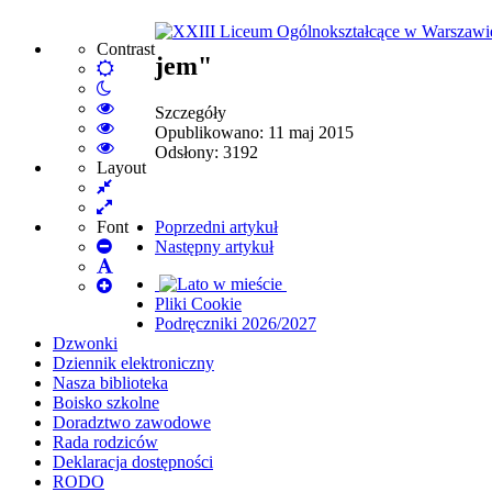
Contrast
jem"
Default
Night
mode
mode
High
Szczegóły
Contrast
High
Opublikowano: 11 maj 2015
Black
Contrast
High
Odsłony: 3192
White
Black
Contrast
Layout
Fixed
mode
Yellow
Yellow
layout
Wide
mode
Black
layout
mode
Poprzedni artykuł
Font
Set
Następny artykuł
Smaller
Set
Font
Set
Default
Pliki Cookie
Larger
Font
Podręczniki 2026/2027
Font
Dzwonki
Dziennik elektroniczny
Nasza biblioteka
Boisko szkolne
Doradztwo zawodowe
Rada rodziców
Deklaracja dostępności
RODO