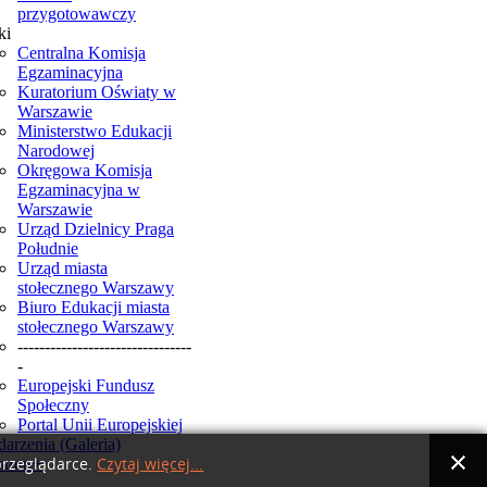
przygotowawczy
ki
Centralna Komisja
Egzaminacyjna
Kuratorium Oświaty w
Warszawie
Ministerstwo Edukacji
Narodowej
Okręgowa Komisja
Egzaminacyjna w
Warszawie
Urząd Dzielnicy Praga
Południe
Urząd miasta
stołecznego Warszawy
Biuro Edukacji miasta
stołecznego Warszawy
--------------------------------
-
Europejski Fundusz
Społeczny
Portal Unii Europejskiej
arzenia (Galeria)
smus+
przeglądarce.
Czytaj więcej...