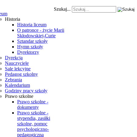
Szukaj...
eum
Historia
Historia liceum
O patronce - życie Marii
Skłodowskiej-Curie
Sztandar szkoły
Hymn szkoły
Dyrektorzy
Dyrekcja
Nauczyciele
Sale lekcyjne
Pedagog szkolny
Zebrania
Kalendarium
Godziny pracy szkoły
Prawo szkolne
Prawo szkolne -
dokumenty
Prawo szkolne -
stypendia, zasiłki
szkolne, pomoc
psychologiczno-
pedagogiczna