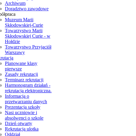
Archiwum
Doradztwo zawodowe
ółpraca
Muzeum Marii
Skłodowskiej-Curie
Towarzystwo Marii
Skłodowskiej Curie - w
Hołdzie
Towarzystwo Przyjaciół
Warszawy
rutacja
Planowane klasy
pierwsze
Zasady rekrutacji
Terminarz rekrutacji
Harmonogram działań -
rekrutacja elektroniczna.
Informacja o
przetwarzaniu danych
Prezentacja szkoły
Nasi uczniowie i
absolwenci o szkole
Dzień otwarty
Rekrutacja ulotka
Oddział