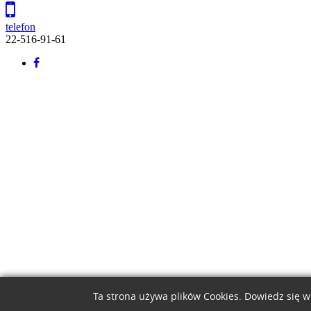
telefon
22-516-91-61
Back
to
top
Ta strona używa plików Cookies. Dowiedz się w