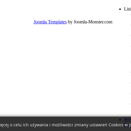
Lin
Joomla Templates
by Joomla-Monster.com
Wyd
Era
ięcej o celu ich używania i możliwości zmiany ustawień Cookies w 