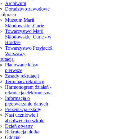
Archiwum
Doradztwo zawodowe
ółpraca
Muzeum Marii
Skłodowskiej-Curie
Towarzystwo Marii
Skłodowskiej Curie - w
Hołdzie
Towarzystwo Przyjaciół
Warszawy
rutacja
Planowane klasy
pierwsze
Zasady rekrutacji
Terminarz rekrutacji
Harmonogram działań -
rekrutacja elektroniczna.
Informacja o
przetwarzaniu danych
Prezentacja szkoły
Nasi uczniowie i
absolwenci o szkole
Dzień otwarty
Rekrutacja ulotka
Oddział