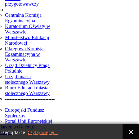
przygotowawczy
ki
Centralna Komisja
Egzaminacyjna
Kuratorium Oświaty w
Warszawie
Ministerstwo Edukacji
Narodowej
Okręgowa Komisja
Egzaminacyjna w
Warszawie
Urząd Dzielnicy Praga
Południe
Urząd miasta
stołecznego Warszawy
Biuro Edukacji miasta
stołecznego Warszawy
--------------------------------
-
Europejski Fundusz
Społeczny
Portal Unii Europejskiej
arzenia (Galeria)
smus+
przeglądarce.
Czytaj więcej...