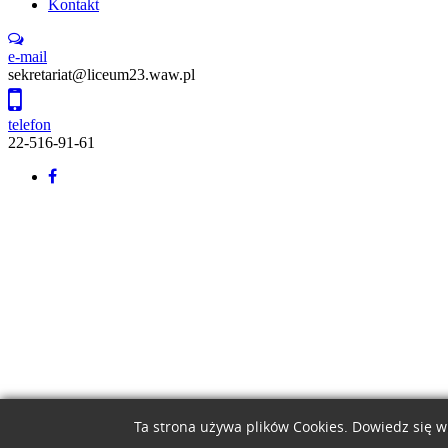
Kontakt
e-mail
sekretariat@liceum23.waw.pl
telefon
22-516-91-61
Back
to
top
Ta strona używa plików Cookies. Dowiedz się w