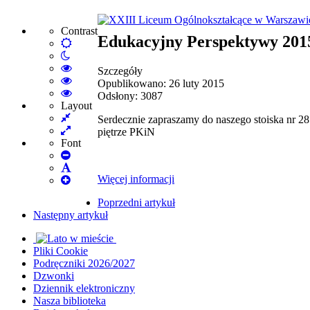
Contrast
Edukacyjny Perspektywy 201
Default
Night
mode
mode
High
Szczegóły
Contrast
High
Opublikowano: 26 luty 2015
Black
Contrast
High
Odsłony: 3087
White
Black
Contrast
Layout
Fixed
mode
Yellow
Yellow
Serdecznie zapraszamy do naszego stoiska nr 
layout
Wide
mode
Black
piętrze PKiN
layout
mode
Font
Set
Smaller
Set
Więcej informacji
Font
Set
Default
Larger
Font
Poprzedni artykuł
Font
Następny artykuł
Pliki Cookie
Podręczniki 2026/2027
Dzwonki
Dziennik elektroniczny
Nasza biblioteka