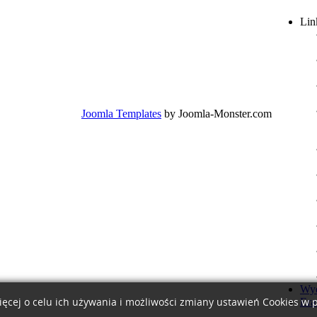
Lin
Joomla Templates
by Joomla-Monster.com
Wyd
Era
ięcej o celu ich używania i możliwości zmiany ustawień Cookies w 