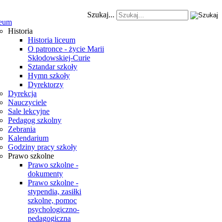
Szukaj...
eum
Historia
Historia liceum
O patronce - życie Marii
Skłodowskiej-Curie
Sztandar szkoły
Hymn szkoły
Dyrektorzy
Dyrekcja
Nauczyciele
Sale lekcyjne
Pedagog szkolny
Zebrania
Kalendarium
Godziny pracy szkoły
Prawo szkolne
Prawo szkolne -
dokumenty
Prawo szkolne -
stypendia, zasiłki
szkolne, pomoc
psychologiczno-
pedagogiczna