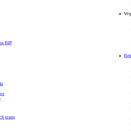
Wsp
Rek