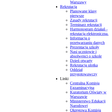
Warszawy
Rekrutacja
Planowane klasy
pierwsze
Zasady rekrutacji
Terminarz rekrutacji
Harmonogram działań -
rekrutacja elektroniczna.
Informacja o
przetwarzaniu danych
Prezentacja szkoły
Nasi uczniowie i
absolwenci o szkole
Dzień otwarty
Rekrutacja ulotka
Oddział
przygotowawczy
Linki
Centralna Komisja
Egzaminacyjna
Kuratorium Oświaty w
Warszawie
Ministerstwo Edukacji
Narodowej
Okręgowa Komisja