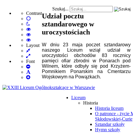
Szukaj...
Contrast
Udział pocztu
Default
sztandarowego w
Night
mode
mode
High
uroczystościach
Contrast
High
Black
Contrast
High
W dniu 23 maja poczet sztandarowy
White
Black
Contrast
Layout
naszego Liceum wziął udział w
Fixed
mode
Yellow
Yellow
uroczystości obchodów 83 rocznicy
layout
Wide
mode
Black
pamięci ofiar zbrodni w Ponarach pod
layout
mode
Font
Wilnem, które odbyły się pod Krzyżem-
Set
Pomnikiem Ponarskim na Cmentarzu
Smaller
Set
Wojskowym na Powązkach.
Font
Set
Default
Larger
Font
Font
Liceum
Historia
Historia liceum
O patronce - życie 
Skłodowskiej-Curie
Sztandar szkoły
Hymn szkoły