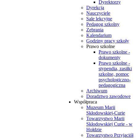
Dyrektorzy
Dyrekcja
Nauczyciele
Sale lekcyjne
Pedagog szkolny
Zebrania
Kalendarium
Godziny pracy szkoły
Prawo szkolne
Prawo szkolne -
dokumenty
Prawo szkolne -
stypendia, zasiłki
szkolne, pomoc
psychologiczno-
pedagogiczna
Archiwum
Doradztwo zawodowe
Współpraca
Muzeum Marii
Skłodowskiej-Curie
Towarzystwo Marii
Skłodowskiej Curie - w
Hołdzie
Towarzystwo Przyjaciół