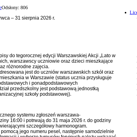
Odsłony: 806
Lic
wca – 31 sierpnia 2026 r.
pisy do tegorocznej edycji Warszawskiej Akcji „Lato w
letnich, warszawscy uczniowie oraz dzieci mieszkające
raz różnorodne zajęcia.
dresowana jest do uczniów warszawskich szkół oraz
amieszkania w Warszawie (status ucznia przysługuje
podstawowych i ponadpodstawowych
ddział przedszkolny jest podstawową jednostką
ganizacyjnej szkoły podstawowej).
onicznego systemu zgłoszeń warszawa-
ziny 16:00 i potrwają do 31 maja 2026 r. do godziny
awierającymi szczegółowy harmonogram.
a pomocą jego numeru pesel, następnie samodzielnie
ormacji i wyborze turnusów feryjnych należy wskazać