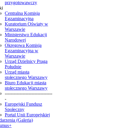
przygotowawczy
ki
Centralna Komisja
Egzaminacyjna
Kuratorium Oświaty w
Warszawie
Ministerstwo Edukacji
Narodowej
Okręgowa Komisja
Egzaminacyjna w
Warszawie
Urząd Dzielnicy Praga
Południe
Urząd miasta
stołecznego Warszawy
Biuro Edukacji miasta
stołecznego Warszawy
--------------------------------
-
Europejski Fundusz
Społeczny
Portal Unii Europejskiej
arzenia (Galeria)
smus+