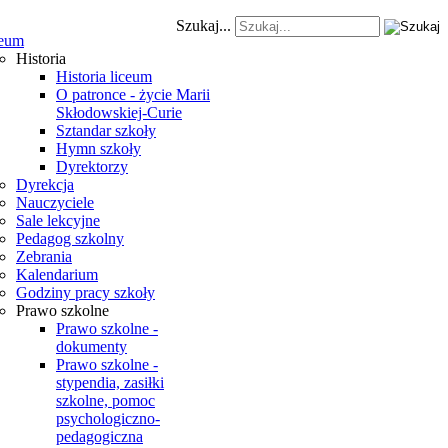
Szukaj...
eum
Historia
Historia liceum
O patronce - życie Marii
Skłodowskiej-Curie
Sztandar szkoły
Hymn szkoły
Dyrektorzy
Dyrekcja
Nauczyciele
Sale lekcyjne
Pedagog szkolny
Zebrania
Kalendarium
Godziny pracy szkoły
Prawo szkolne
Prawo szkolne -
dokumenty
Prawo szkolne -
stypendia, zasiłki
szkolne, pomoc
psychologiczno-
pedagogiczna