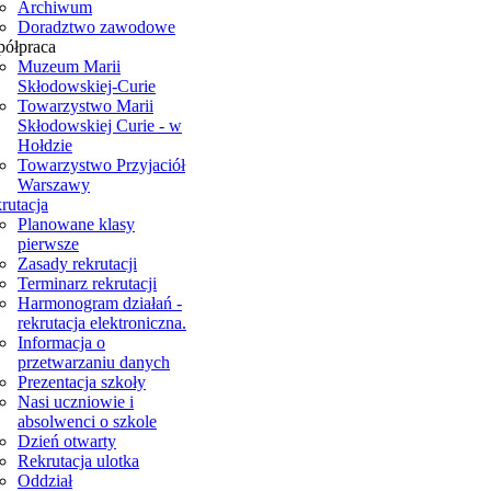
Archiwum
Doradztwo zawodowe
ółpraca
Muzeum Marii
Skłodowskiej-Curie
Towarzystwo Marii
Skłodowskiej Curie - w
Hołdzie
Towarzystwo Przyjaciół
Warszawy
rutacja
Planowane klasy
pierwsze
Zasady rekrutacji
Terminarz rekrutacji
Harmonogram działań -
rekrutacja elektroniczna.
Informacja o
przetwarzaniu danych
Prezentacja szkoły
Nasi uczniowie i
absolwenci o szkole
Dzień otwarty
Rekrutacja ulotka
Oddział