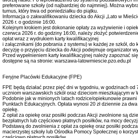
preferowane szkoły (od najbardziej do najmniej). Można wybr
turnus, który trwa od poniedziałku do piątku.
Informacja o zakwalifikowaniu dziecka do Akcji „Lato w Mieś
2026 r. o godzinie 16:00.
Kolejnym krokiem jest dokonanie opłaty za wyżywienie i opiek
czerwca 2026 r. do godziny 16:00, należy złożyć potwierdzeni
opłat wraz z wydrukiem karty kwalifikacyjnej
i załącznikami (do pobrania z systemu) w każdej ze szkół, do 
decyzję o przyjęciu dziecka do Akcji podejmuje organizator 
Przed wypełnieniem karty kwalifikacyjnej należy zapoznać s
dostępne są na stronie: warszawa-latowmiescie.pzo.edu.pl
Feryjne Placówki Edukacyjne (FPE)
FPE będą działać przez pięć dni w tygodniu, w godzinach od 
uczniom warszawskich szkół oraz dzieciom mieszkającym w 
Podobnie jak w minionych latach rodzice/opiekunowie prawni 
Punktach Edukacyjnych. Opłata wynosi 20 zł dziennie za dwa p
opiekę.
Z opłat za opiekę oraz posiłki podczas Akcji zwolnione są dzie
bezpłatnych lub częściowo płatnych posiłków, na mocy decyzj
Podstawą do zwolnienia z opłat za opiekę oraz posiłki podcza
macierzystej szkoły lub Ośrodka Pomocy Społecznej o korzyst
częściowo płatnych posiłków.