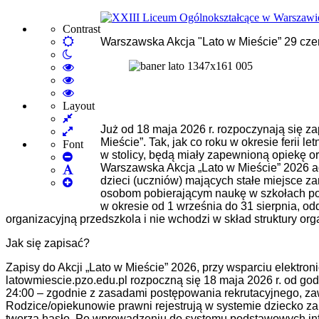
Contrast
Default
Warszawska Akcja "Lato w Mieście” 29 czer
Night
mode
mode
High
Contrast
High
Black
Contrast
High
White
Black
Contrast
Layout
Fixed
mode
Yellow
Yellow
Już od 18 maja 2026 r. rozpoczynają się za
layout
Wide
mode
Black
Mieście”. Tak, jak co roku w okresie ferii 
layout
mode
Font
w stolicy, będą miały zapewnioną opiekę o
Set
Warszawska Akcja „Lato w Mieście” 2026 a
Smaller
Set
dzieci (uczniów) mających stałe miejsce z
Font
Set
Default
osobom pobierającym naukę w szkołach 
Larger
Font
w okresie od 1 września do 31 sierpnia, o
Font
organizacyjną przedszkola i nie wchodzi w skład struktury or
Jak się zapisać?
Zapisy do Akcji „Lato w Mieście” 2026, przy wsparciu elektr
latowmiescie.pzo.edu.pl rozpoczną się 18 maja 2026 r. od god
24:00 – zgodnie z zasadami postępowania rekrutacyjnego, z
Rodzice/opiekunowie prawni rejestrują w systemie dziecko z
tworzą hasło. Po wprowadzeniu do systemu podstawowych inf