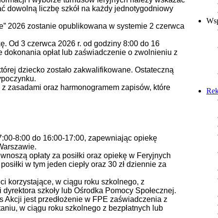
ać dowolną liczbę szkół na każdy jednotygodniowy
Wsp
cie” 2026 zostanie opublikowana w systemie 2 czerwca
ę. Od 3 czerwca 2026 r. od godziny 8:00 do 16
e dokonania opłat lub zaświadczenie o zwolnieniu z
której dziecko zostało zakwalifikowane. Ostateczną
wypoczynku.
ię z zasadami oraz harmonogramem zapisów, które
Rek
7:00-8:00 do 16:00-17:00, zapewniając opiekę
Warszawie.
wnoszą opłaty za posiłki oraz opiekę w Feryjnych
osiłki w tym jeden ciepły oraz 30 zł dziennie za
ci korzystające, w ciągu roku szkolnego, z
i dyrektora szkoły lub Ośrodka Pomocy Społecznej.
s Akcji jest przedłożenie w FPE zaświadczenia z
aniu, w ciągu roku szkolnego z bezpłatnych lub