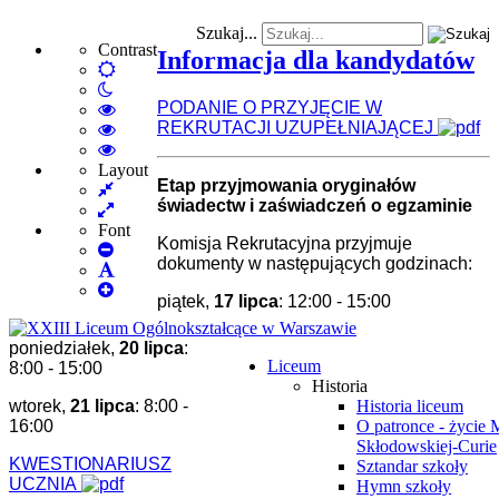
Szukaj...
Contrast
Informacja dla kandydatów
Default
Night
mode
PODANIE O PRZYJĘCIE W
mode
High
REKRUTACJI UZUPEŁNIAJĄCEJ
Contrast
High
Black
Contrast
High
White
Black
Contrast
Layout
Etap przyjmowania oryginałów
Fixed
mode
Yellow
Yellow
świadectw i zaświadczeń o egzaminie
layout
Wide
mode
Black
layout
mode
Font
Komisja Rekrutacyjna przyjmuje
Set
dokumenty w następujących godzinach:
Smaller
Set
Font
Set
Default
piątek,
17 lipca
: 12:00 - 15:00
Larger
Font
Font
poniedziałek,
20 lipca
:
Liceum
8:00 - 15:00
Historia
wtorek,
21 lipca
: 8:00 -
Historia liceum
16:00
O patronce - życie 
Skłodowskiej-Curie
KWESTIONARIUSZ
Sztandar szkoły
UCZNIA
Hymn szkoły