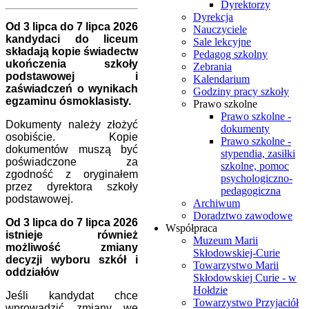
Dyrektorzy
Dyrekcja
Od 3 lipca do 7 lipca 2026
Nauczyciele
kandydaci do liceum
Sale lekcyjne
składają kopie świadectw
Pedagog szkolny
ukończenia szkoły
Zebrania
podstawowej i
Kalendarium
zaświadczeń o wynikach
Godziny pracy szkoły
egzaminu ósmoklasisty.
Prawo szkolne
Prawo szkolne -
Dokumenty należy złożyć
dokumenty
osobiście. Kopie
Prawo szkolne -
dokumentów muszą być
stypendia, zasiłki
poświadczone za
szkolne, pomoc
zgodność z oryginałem
psychologiczno-
przez dyrektora szkoły
pedagogiczna
podstawowej.
Archiwum
Doradztwo zawodowe
Od 3 lipca do 7 lipca 2026
Współpraca
istnieje również
Muzeum Marii
możliwość zmiany
Skłodowskiej-Curie
decyzji wyboru szkół i
Towarzystwo Marii
oddziałów
Skłodowskiej Curie - w
Hołdzie
Jeśli kandydat chce
Towarzystwo Przyjaciół
wprowadzić zmiany we