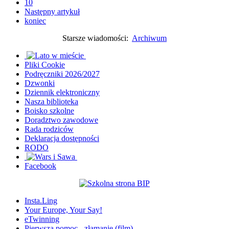
10
Następny artykuł
koniec
Starsze wiadomości:
Archiwum
Pliki Cookie
Podręczniki 2026/2027
Dzwonki
Dziennik elektroniczny
Nasza biblioteka
Boisko szkolne
Doradztwo zawodowe
Rada rodziców
Deklaracja dostępności
RODO
Facebook
Insta.Ling
Your Europe, Your Say!
eTwinning
Pierwsza pomoc - złamanie (film)