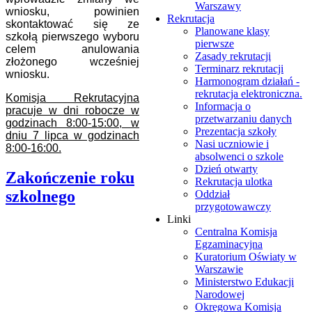
Warszawy
wniosku, powinien
Rekrutacja
skontaktować się ze
Planowane klasy
szkołą pierwszego wyboru
pierwsze
celem anulowania
Zasady rekrutacji
złożonego wcześniej
Terminarz rekrutacji
wniosku.
Harmonogram działań -
rekrutacja elektroniczna.
Komisja Rekrutacyjna
Informacja o
pracuje w dni robocze w
przetwarzaniu danych
godzinach 8:00-15:00, w
Prezentacja szkoły
dniu 7 lipca w godzinach
Nasi uczniowie i
8:00-16:00.
absolwenci o szkole
Dzień otwarty
Zakończenie roku
Rekrutacja ulotka
szkolnego
Oddział
przygotowawczy
Linki
Centralna Komisja
Egzaminacyjna
Kuratorium Oświaty w
Warszawie
Ministerstwo Edukacji
Narodowej
Okręgowa Komisja