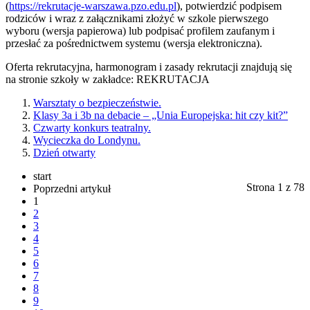
(
https://rekrutacje-warszawa.pzo.edu.pl
), potwierdzić podpisem
rodziców i wraz z załącznikami złożyć w szkole pierwszego
wyboru (wersja papierowa) lub podpisać profilem zaufanym i
przesłać za pośrednictwem systemu (wersja elektroniczna).
Oferta rekrutacyjna, harmonogram i zasady rekrutacji znajdują się
na stronie szkoły w zakładce: REKRUTACJA
Warsztaty o bezpieczeństwie.
Klasy 3a i 3b na debacie – „Unia Europejska: hit czy kit?”
Czwarty konkurs teatralny.
Wycieczka do Londynu.
Dzień otwarty
start
Strona 1 z 78
Poprzedni artykuł
1
2
3
4
5
6
7
8
9