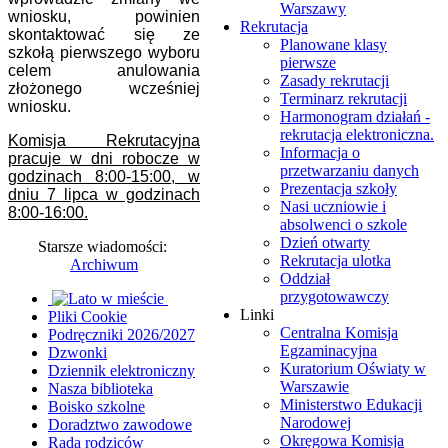
Warszawy
wniosku, powinien
Rekrutacja
skontaktować się ze
Planowane klasy
szkołą pierwszego wyboru
pierwsze
celem anulowania
Zasady rekrutacji
złożonego wcześniej
Terminarz rekrutacji
wniosku.
Harmonogram działań -
rekrutacja elektroniczna.
Komisja Rekrutacyjna
Informacja o
pracuje w dni robocze w
przetwarzaniu danych
godzinach 8:00-15:00, w
Prezentacja szkoły
dniu 7 lipca w godzinach
Nasi uczniowie i
8:00-16:00.
absolwenci o szkole
Dzień otwarty
Starsze wiadomości:
Rekrutacja ulotka
Archiwum
Oddział
przygotowawczy
Linki
Pliki Cookie
Centralna Komisja
Podręczniki 2026/2027
Egzaminacyjna
Dzwonki
Kuratorium Oświaty w
Dziennik elektroniczny
Warszawie
Nasza biblioteka
Ministerstwo Edukacji
Boisko szkolne
Narodowej
Doradztwo zawodowe
Okręgowa Komisja
Rada rodziców