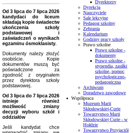
Dyrektorzy
Dyrekcja
Od 3 lipca do 7 lipca 2026
Nauczyciele
kandydaci do liceum
Sale lekcyjne
składają kopie świadectw
Pedagog szkolny
ukończenia szkoły
Zebrania
podstawowej i
Kalendarium
zaświadczeń o wynikach
Godziny pracy szkoły
egzaminu ósmoklasisty.
Prawo szkolne
Prawo szkolne -
Dokumenty należy złożyć
dokumenty
osobiście. Kopie
Prawo szkolne -
dokumentów muszą być
stypendia, zasiłki
poświadczone za
szkolne, pomoc
zgodność z oryginałem
psychologiczno-
przez dyrektora szkoły
pedagogiczna
podstawowej.
Archiwum
Doradztwo zawodowe
Od 3 lipca do 7 lipca 2026
Współpraca
istnieje również
Muzeum Marii
możliwość zmiany
Skłodowskiej-Curie
decyzji wyboru szkół i
Towarzystwo Marii
oddziałów
Skłodowskiej Curie - w
Hołdzie
Jeśli kandydat chce
Towarzystwo Przyjaciół
wprowadzić zmiany we