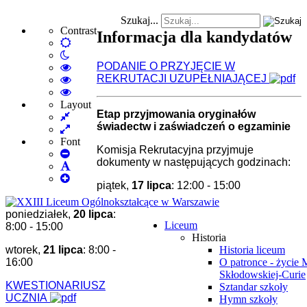
Szukaj...
Contrast
Informacja dla kandydatów
Default
Night
mode
PODANIE O PRZYJĘCIE W
mode
High
REKRUTACJI UZUPEŁNIAJĄCEJ
Contrast
High
Black
Contrast
High
White
Black
Contrast
Layout
Etap przyjmowania oryginałów
Fixed
mode
Yellow
Yellow
świadectw i zaświadczeń o egzaminie
layout
Wide
mode
Black
layout
mode
Font
Komisja Rekrutacyjna przyjmuje
Set
dokumenty w następujących godzinach:
Smaller
Set
Font
Set
Default
piątek,
17 lipca
: 12:00 - 15:00
Larger
Font
Font
poniedziałek,
20 lipca
:
Liceum
8:00 - 15:00
Historia
wtorek,
21 lipca
: 8:00 -
Historia liceum
16:00
O patronce - życie 
Skłodowskiej-Curie
KWESTIONARIUSZ
Sztandar szkoły
UCZNIA
Hymn szkoły