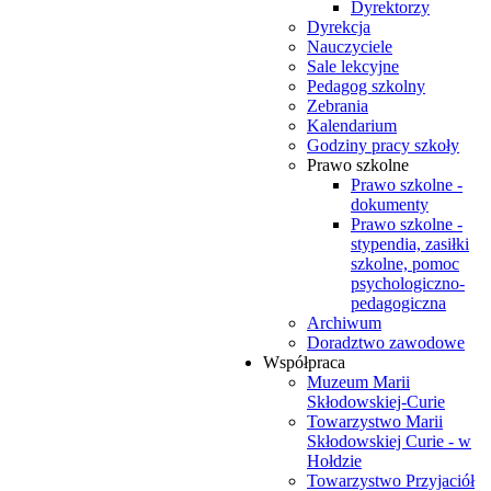
Dyrektorzy
Dyrekcja
Nauczyciele
Sale lekcyjne
Pedagog szkolny
Zebrania
Kalendarium
Godziny pracy szkoły
Prawo szkolne
Prawo szkolne -
dokumenty
Prawo szkolne -
stypendia, zasiłki
szkolne, pomoc
psychologiczno-
pedagogiczna
Archiwum
Doradztwo zawodowe
Współpraca
Muzeum Marii
Skłodowskiej-Curie
Towarzystwo Marii
Skłodowskiej Curie - w
Hołdzie
Towarzystwo Przyjaciół