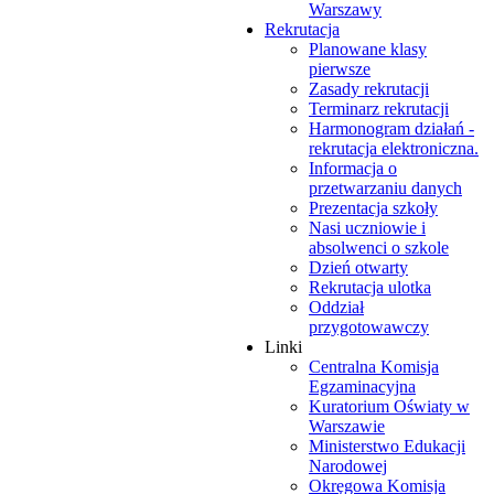
Warszawy
Rekrutacja
Planowane klasy
pierwsze
Zasady rekrutacji
Terminarz rekrutacji
Harmonogram działań -
rekrutacja elektroniczna.
Informacja o
przetwarzaniu danych
Prezentacja szkoły
Nasi uczniowie i
absolwenci o szkole
Dzień otwarty
Rekrutacja ulotka
Oddział
przygotowawczy
Linki
Centralna Komisja
Egzaminacyjna
Kuratorium Oświaty w
Warszawie
Ministerstwo Edukacji
Narodowej
Okręgowa Komisja