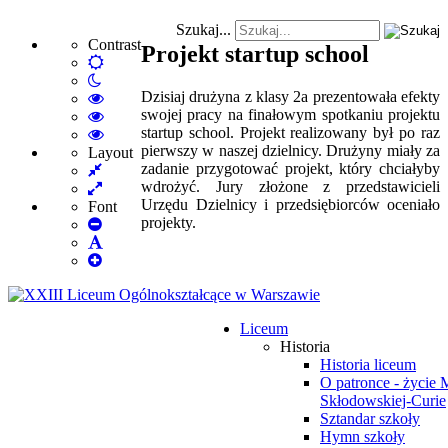
Szukaj...
Contrast
Projekt startup school
Default
Night
mode
Dzisiaj drużyna z klasy 2a prezentowała efekty
mode
High
swojej pracy na finałowym spotkaniu projektu
Contrast
High
startup school. Projekt realizowany był po raz
Black
Contrast
High
pierwszy w naszej dzielnicy. Drużyny miały za
White
Black
Contrast
Layout
zadanie przygotować projekt, który chciałyby
Fixed
mode
Yellow
Yellow
wdrożyć. Jury złożone z przedstawicieli
layout
Wide
mode
Black
Urzędu Dzielnicy i przedsiębiorców oceniało
layout
mode
Font
projekty.
Set
Smaller
Set
Font
Set
Default
Larger
Font
Font
Liceum
Historia
Historia liceum
O patronce - życie 
Skłodowskiej-Curie
Sztandar szkoły
Hymn szkoły