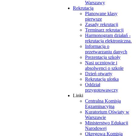
Warszawy
Rekrutacja
Planowane klasy
pierwsze
Zasady rekrutacji
Terminarz rekrutacji
Harmonogram działań -
rekrutacja elektroniczna.
Informacja o
przetwarzaniu danych
Prezentacja szkoły
Nasi uczniowie i
absolwenci o szkole
Dzień otwarty
Rekrutacja ulotka
Oddział
przygotowawczy
Linki
Centralna Komisja
Egzaminacyjna
Kuratorium Oświaty w
Warszawie
Ministerstwo Edukacji
Narodowej
Okręgowa Komisja