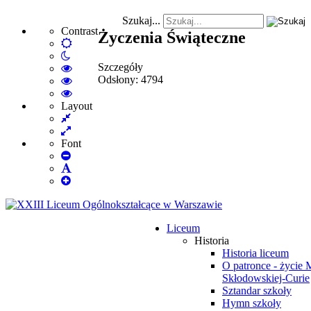
Szukaj...
Contrast
Życzenia Świąteczne
Default
Night
mode
Szczegóły
mode
High
Odsłony: 4794
Contrast
High
Black
Contrast
High
White
Black
Contrast
Layout
Fixed
mode
Yellow
Yellow
layout
Wide
mode
Black
layout
mode
Font
Set
Smaller
Set
Font
Set
Default
Larger
Font
Font
Liceum
Historia
Historia liceum
O patronce - życie 
Skłodowskiej-Curie
Sztandar szkoły
Hymn szkoły