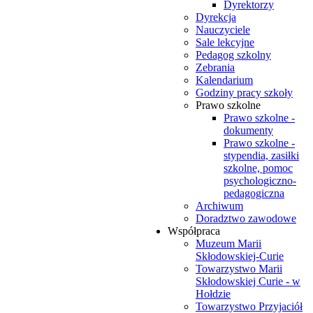
Dyrektorzy
Dyrekcja
Nauczyciele
Sale lekcyjne
Pedagog szkolny
Zebrania
Kalendarium
Godziny pracy szkoły
Prawo szkolne
Prawo szkolne -
dokumenty
Prawo szkolne -
stypendia, zasiłki
szkolne, pomoc
psychologiczno-
pedagogiczna
Archiwum
Doradztwo zawodowe
Współpraca
Muzeum Marii
Skłodowskiej-Curie
Towarzystwo Marii
Skłodowskiej Curie - w
Hołdzie
Towarzystwo Przyjaciół